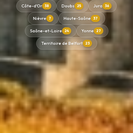
Côte-d'Or
Doubs
Jura
38
25
36
Nièvre
Haute-Saône
7
37
Saône-et-Loire
Yonne
24
27
Territoire de Belfort
23