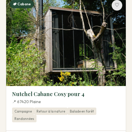
🏕️ Cabane
♡
Nutchel Cabane Cosy pour 4
📍 67420 Plaine
Campagne
Retour à la nature
Balade en forêt
Randonnées