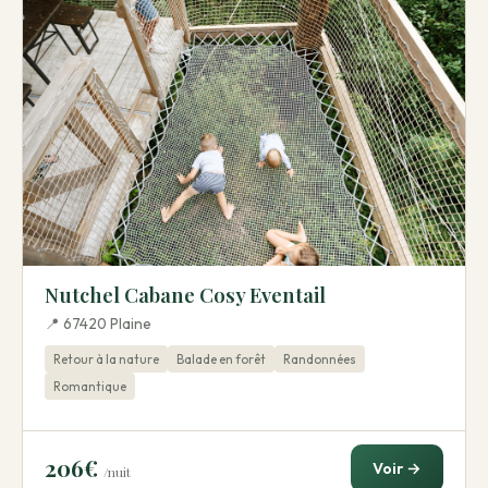
Nutchel Cabane Cosy Eventail
📍 67420 Plaine
Retour à la nature
Balade en forêt
Randonnées
Romantique
206€
Voir →
/nuit