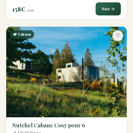
158€
Voir →
/nuit
🏕️ Cabane
♡
Nutchel Cabane Cosy pour 6
📍 67420 Plaine