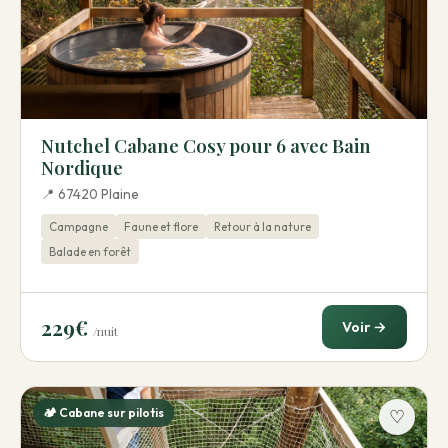
Nutchel Cabane Cosy pour 6 avec Bain
Nordique
📍 67420 Plaine
Campagne
Faune et flore
Retour à la nature
Balade en forêt
229€
Voir →
/nuit
🏕️ Cabane sur pilotis
♡