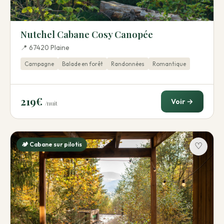
Nutchel Cabane Cosy Canopée
📍 67420 Plaine
Campagne
Balade en forêt
Randonnées
Romantique
219€
Voir →
/nuit
🏕️ Cabane sur pilotis
♡