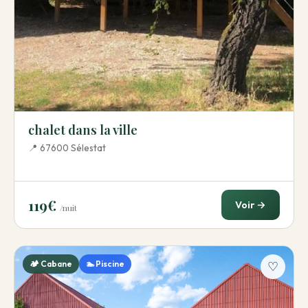
chalet dans la ville
📍 67600 Sélestat
119€
Voir →
/nuit
🏕️ Cabane
🏊 Piscine
♡