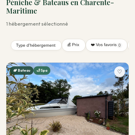
Péniche & Bateaus en Charente-
Maritime
1 hébergement sélectionné
💰 Prix
❤️ Vos favoris
Type d'hébergement
0
↕
🏕️ Bateau
🛁 Spa
♡