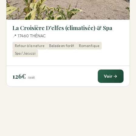
La Croisière D'elfes (climatisée) & Spa
📍 17460 THÉNAC
Retour à la nature
Balade en forêt
Romantique
Spa / Jacuzzi
126€
Voir →
/nuit